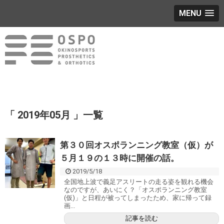
MENU
「 2019年05月 」一覧
第３０回オスポランニング教室（仮）が
５月１９の１３時に開催の話。
2019/5/18
全国地上波で義足アスリートの走る姿を観れる機会
なのですが、あいにく？「オスポランニング教室
(仮)」と日程が被ってしまったため、家に帰って録
画...
記事を読む